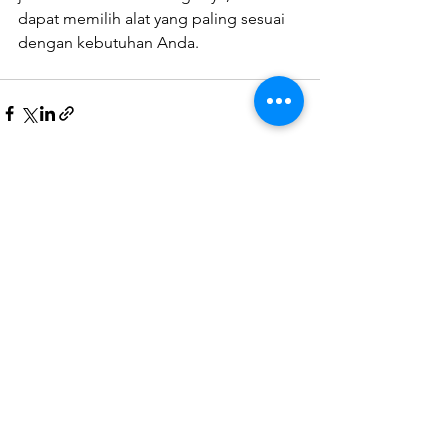
dapat memilih alat yang paling sesuai 
dengan kebutuhan Anda.
See All
Recent Posts