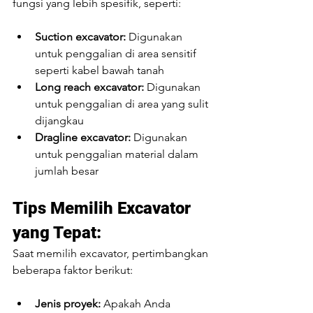
fungsi yang lebih spesifik, seperti:
Suction excavator:
 Digunakan 
untuk penggalian di area sensitif 
seperti kabel bawah tanah
Long reach excavator:
 Digunakan 
untuk penggalian di area yang sulit 
dijangkau
Dragline excavator:
 Digunakan 
untuk penggalian material dalam 
jumlah besar
Tips Memilih Excavator 
yang Tepat:
Saat memilih excavator, pertimbangkan 
beberapa faktor berikut:
Jenis proyek:
 Apakah Anda 