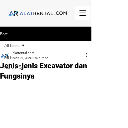
Post
All Posts
alatrental.com
All Posts
Mar 29, 2024
2 min read
Jenis-jenis Excavator dan
Kontraktor
Fungsinya