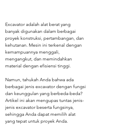
Excavator adalah alat berat yang 
banyak digunakan dalam berbagai 
proyek konstruksi, pertambangan, dan 
kehutanan. Mesin ini terkenal dengan 
kemampuannya menggali, 
mengangkut, dan memindahkan 
material dengan efisiensi tinggi.
Namun, tahukah Anda bahwa ada 
berbagai jenis excavator dengan fungsi 
dan keunggulan yang berbeda-beda? 
Artikel ini akan mengupas tuntas jenis-
jenis excavator beserta fungsinya, 
sehingga Anda dapat memilih alat 
yang tepat untuk proyek Anda.