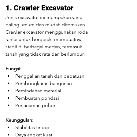
1. Crawler Excavator
Jenis excavator ini merupakan yang 
paling umum dan mudah ditemukan. 
Crawler excavator menggunakan roda 
rantai untuk bergerak, membuatnya 
stabil di berbagai medan, termasuk 
tanah yang tidak rata dan berlumpur.
Fungsi:
Penggalian tanah dan bebatuan
Pembongkaran bangunan
Pemindahan material
Pembuatan pondasi
Penanaman pohon
Keunggulan:
Stabilitas tinggi
Daya angkat kuat