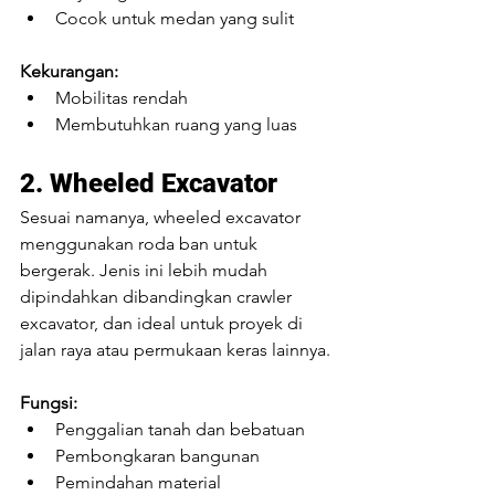
Cocok untuk medan yang sulit
Kekurangan:
Mobilitas rendah
Membutuhkan ruang yang luas
2. Wheeled Excavator
Sesuai namanya, wheeled excavator 
menggunakan roda ban untuk 
bergerak. Jenis ini lebih mudah 
dipindahkan dibandingkan crawler 
excavator, dan ideal untuk proyek di 
jalan raya atau permukaan keras lainnya.
Fungsi:
Penggalian tanah dan bebatuan
Pembongkaran bangunan
Pemindahan material