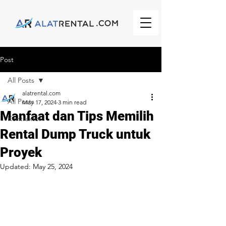
Post
All Posts
alatrental.com
All Posts
May 17, 2024
3 min read
Manfaat dan Tips Memilih
Kontraktor
Rental Dump Truck untuk
Proyek
Updated:
May 25, 2024