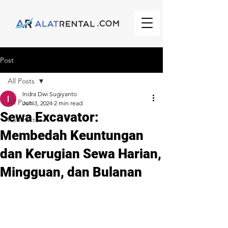
Post
All Posts
Indra Dwi Sugiyanto
All Posts
Jun 3, 2024
2 min read
Sewa Excavator:
Kontraktor
Membedah Keuntungan
dan Kerugian Sewa Harian,
Mingguan, dan Bulanan