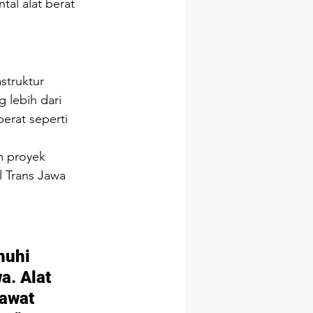
ntal alat berat 
struktur 
 lebih dari 
erat seperti 
m proyek 
 Trans Jawa 
uhi 
a. Alat 
awat 