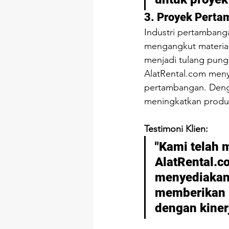
3. Proyek Pert
Industri pertambang
mengangkut material 
menjadi tulang pun
AlatRental.com
 meny
pertambangan. Deng
meningkatkan produkt
Testimoni Klien:
"Kami telah 
AlatRental.c
menyediakan a
memberikan l
dengan kiner