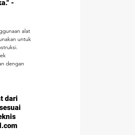
." - 
gunaan alat 
gunakan untuk 
struksi.
ek 
kan dengan 
 dari 
sesuai 
knis 
l.com