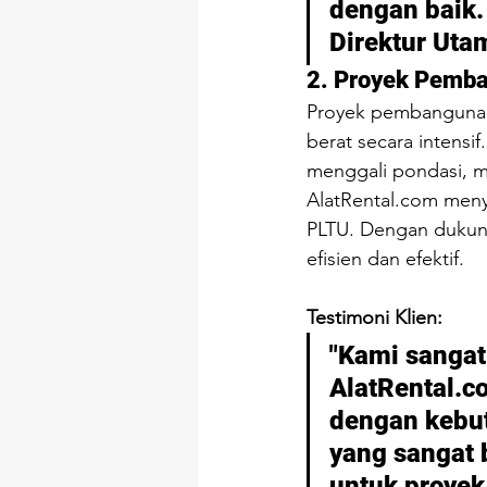
dengan baik.
Direktur Uta
2. Proyek Pemba
Proyek pembangunan
berat secara intensi
menggali pondasi, m
AlatRental.com
 meny
PLTU. Dengan dukung
efisien dan efektif.
Testimoni Klien:
"Kami sangat 
AlatRental.c
dengan kebu
yang sangat 
untuk proyek