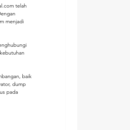
al.com
 telah 
Dengan 
om
 menjadi 
 
menghubungi 
 kebutuhan 
mbangan, baik 
ator, dump 
kus pada 