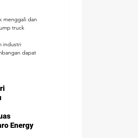
k menggali dan 
dump truck 
 industri 
mbangan dapat 
i 
 
uas 
aro Energy