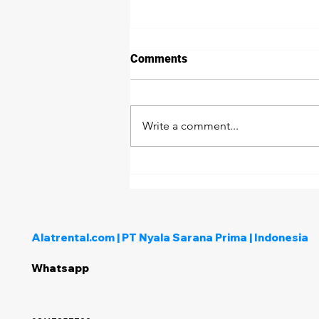
Comments
Write a comment...
Bagaimana Menentukan
Penyedia Rental Alat Berat
yang Tepat untuk Proyek
Anda?
Alatrental.com | PT Nyala Sarana Prima | Indonesia
Whatsapp