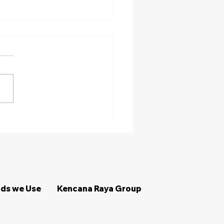
ips Memilih Penyedia
al Alat Berat Terpercaya
ds we Use
Kencana Raya Group