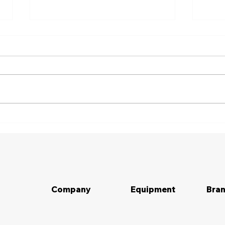
Pertanyaan yang Harus
10 T
Diajukan Sebelum Menyewa
Rent
Alat Berat
Company
Equipment
Bran