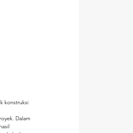
k konstruksi 
royek. Dalam 
asil 