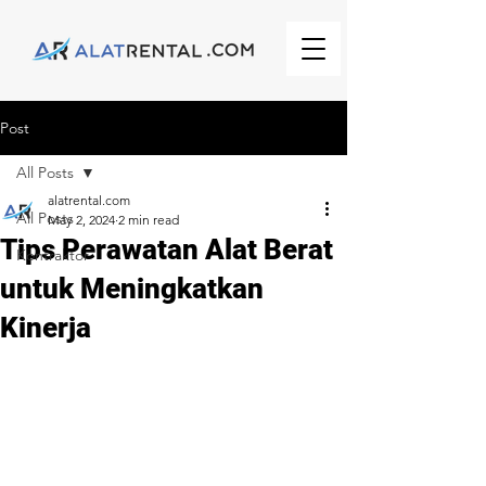
Post
All Posts
alatrental.com
All Posts
May 2, 2024
2 min read
Tips Perawatan Alat Berat
Kontraktor
untuk Meningkatkan
Kinerja